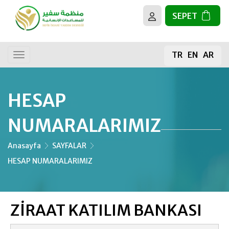
SEPET
BİZ KİMİZ?
Tüm Faaliyetler
TR
EN
AR
HEDEFLERİMİZ
Genel Bağış
Gıda Bağışı
HESAP
Kurban
NUMARALARIMIZ
Kur’an-ı Kerim
Anasayfa
SAYFALAR
HESAP NUMARALARIMIZ
Mescit İnşaası
Meyve Fidanı
ZİRAAT KATILIM BANKASI
Su Kuyusu Projeleri