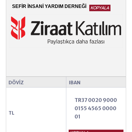
SEFİR İNSANİ YARDIM DERNEĞİ
Giyim Bağışı
hesap
DÖVİZ
IBAN
TR37 0020 9000
0155 4565 0000
TL
01