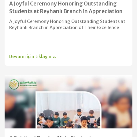
A Joyful Ceremony Honoring Outstanding
Students at Reyhanlı Branch in Appreciation
Donating Clothes
of Their Excellence
A Joyful Ceremony Honoring Outstanding Students at
Reyhanlı Branch in Appreciation of Their Excellence
Devamı için tıklayınız.