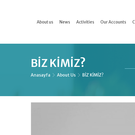
About us
News
Activities
Our Accounts
C
BİZ KİMİZ?
Anasayfa
About Us
BİZ KİMİZ?