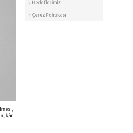
Hedeflerimiz
Çerez Politikası
lmesi,
n, kâr