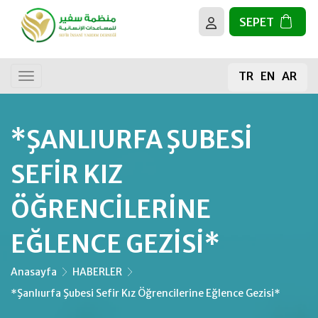
SEPET
BİZ KİMİZ?
Tüm Faaliyetler
TR
EN
AR
HEDEFLERİMİZ
Genel Bağış
Gıda Bağışı
*ŞANLIURFA ŞUBESI
Kurban
SEFIR KIZ
Kur’an-ı Kerim
ÖĞRENCILERINE
EĞLENCE GEZISI*
Mescit İnşaası
Meyve Fidanı
Anasayfa
HABERLER
*Şanlıurfa Şubesi Sefir Kız Öğrencilerine Eğlence Gezisi*
Su Kuyusu Projeleri