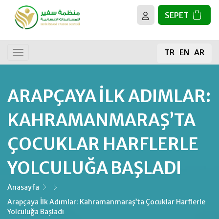
SEPET
BİZ KİMİZ?
Tüm Faaliyetler
TR
EN
AR
HEDEFLERİMİZ
Genel Bağış
Gıda Bağışı
ARAPÇAYA İLK ADIMLAR:
Kurban
KAHRAMANMARAŞ’TA
Kur’an-ı Kerim
ÇOCUKLAR HARFLERLE
YOLCULUĞA BAŞLADI
Mescit İnşaası
Meyve Fidanı
Anasayfa
Arapçaya İlk Adımlar: Kahramanmaraş’ta Çocuklar Harflerle
Yolculuğa Başladı
Su Kuyusu Projeleri