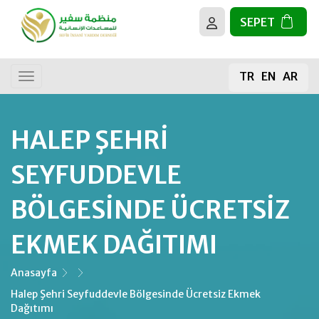
SEPET
BİZ KİMİZ?
Tüm Faaliyetler
TR
EN
AR
HEDEFLERİMİZ
Genel Bağış
Gıda Bağışı
HALEP ŞEHRI
Kurban
SEYFUDDEVLE
Kur’an-ı Kerim
BÖLGESINDE ÜCRETSIZ
EKMEK DAĞITIMI
Mescit İnşaası
Meyve Fidanı
Anasayfa
Halep Şehri Seyfuddevle Bölgesinde Ücretsiz Ekmek
Dağıtımı
Su Kuyusu Projeleri