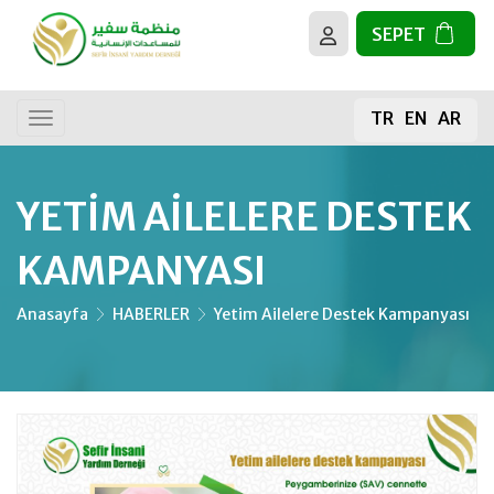
SEPET
BİZ KİMİZ?
Tüm Faaliyetler
TR
EN
AR
HEDEFLERİMİZ
Genel Bağış
Gıda Bağışı
YETIM AILELERE DESTEK
Kurban
KAMPANYASI
Kur’an-ı Kerim
Anasayfa
HABERLER
Yetim Ailelere Destek Kampanyası
Mescit İnşaası
Meyve Fidanı
Su Kuyusu Projeleri